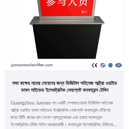
সভা কক্ষের নামের লেবেলের জন্য ডিজিটাল সাইনেজ আল্ট্রা ওয়াইড
ডাবল সাইডেড ইলেকট্রনিক নেমপ্লেট কনফারেন্স টেবিল
Guangzhou Junnan হল একটি পেশাদার চায়না ডিজিটাল সাইনেজ
আল্ট্রা ওয়াইড ডাবল সাইডেড ইলেক্ট্রনিক নেমপ্লেট কনফারেন্স টেবিলের
জন্য মিটিং রুমের নাম লেবেল প্রস্তুতকারক এবং চায়না কনফারেন্স
ইলেকট্রনিক টেবিল সাইন সরবরাহকারী। কনফারেন্স ইলেকট্রনিক টেবিলের