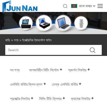
বাংলা ভাষার
বাড়ি
>
পণ্য
> ইলেক্ট্রনিক ট্যাবলেটপ সাইন
সব পণ্য
কাগজবিহীন মিটিং সিস্টেম
প্রদর্শন লিফটার
এলসিডি মনিটর ফ্লিপ-ফ্লপ
ডেস্ক এলসিডি মনিটর
প্রজেক্টর লিফটার
সিলিং টিভি ফ্লিপার
ক্যামেরা লিফটার