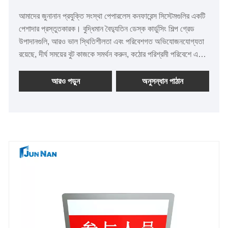
আমাদের জুনানান প্রযুক্তি সংস্থা পেপারলেস কনফারেন্স সিস্টেমগুলির একটি
পেশাদার প্রস্তুতকারক। বুদ্ধিমান বৈদ্যুতিন ডেস্ক কার্ডুসিং শিল্প গ্রেড
উপাদানগুলি, আরও ভাল স্থিতিশীলতা এবং পরিবেশগত অভিযোজনযোগ্যতা
রয়েছে, দীর্ঘ সময়ের বুট কাজকে সমর্থন করুন, কঠোর পরিশ্রমী পরিবেশে একটি
স্থিতিশীল এবং অবিচ্ছিন্ন অপারেশন নিশ্চিত করতে পারে n
আরও পড়ুন
অনুসন্ধান পাঠান