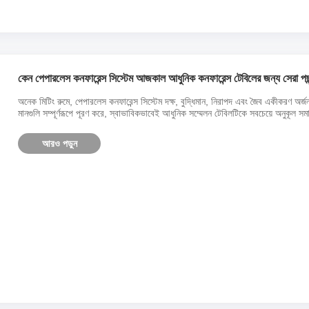
কেন পেপারলেস কনফারেন্স সিস্টেম আজকাল আধুনিক কনফারেন্স টেবিলের জন্য সেরা পছ
অনেক মিটিং রুমে, পেপারলেস কনফারেন্স সিস্টেম দক্ষ, বুদ্ধিমান, নিরাপদ এবং জৈব একীকরণ অর্জ
মানগুলি সম্পূর্ণরূপে পূরণ করে, স্বাভাবিকভাবেই আধুনিক সম্মেলন টেবিলটিকে সবচেয়ে অনুকূল স
আরও পড়ুন