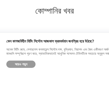
কোম্পানির খবর
কেন কাগজবিহীন মিটিং সিস্টেম আজকাল ক্রমবর্ধমান জনপ্রিয় হয়ে উঠছে?
অনেক মিটিং রুমে, পেপারলেস কনফারেন্স সিস্টেম দক্ষ, বুদ্ধিমান, নিরাপদ এবং জৈব একীকরণ অর্জ
মানগুলি সম্পূর্ণরূপে পূরণ করে, স্বাভাবিকভাবেই আধুনিক সম্মেলন টেবিলটিকে সবচেয়ে অনুকূল স
আরও পড়ুন