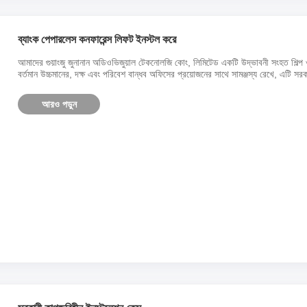
ব্যাংক পেপারলেস কনফারেন্স লিফট ইনস্টল করে
আমাদের গুয়াংজু জুনানান অডিওভিজুয়াল টেকনোলজি কোং, লিমিটেড একটি উদ্ভাবনী সংহত শিল্প 
বর্তমান উচ্চমানের, দক্ষ এবং পরিবেশ বান্ধব অফিসের প্রয়োজনের সাথে সামঞ্জস্য রেখে, এটি সরকা
আরও পড়ুন