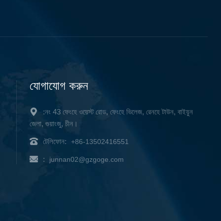
যোগাযোগ করুন
:নং 43 ফেংহে ওয়েস্ট রোড, ফেংহে ভিলেজ, রেনহে টাউন, বাইয়ুন
জেলা, গুয়াংজু, চীন।
টেলিফোন:
+86-13502416551
:
junnan02@gzgoge.com