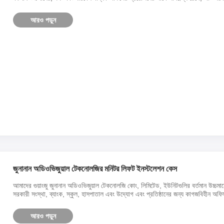
আরও পড়ুন
জুনানান অডিওভিজুয়াল টেকনোলজির মনিটর লিফট ইনস্টলেশন কেস
আমাদের গুয়াংজু জুনানান অডিওভিজুয়াল টেকনোলজি কোং, লিমিটেড, ইউনিটগুলির বর্তমান উচ্চমানে
সরকারী সংস্থা, ব্যাংক, স্কুল, হাসপাতাল এবং উদ্যোগ এবং প্রতিষ্ঠানের জন্য কাগজবিহীন অফ
আরও পড়ুন