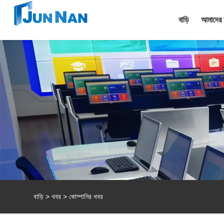
বাড়ি
আমাদের স
বাড়ি
>
খবর
> কোম্পানির খবর