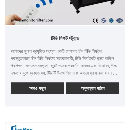
টিভি লিফট স্ট্যান্ড
আমাদের জুনান প্রযুক্তি সংস্থা একটি পেশাদার চীন টিভি লিফটার
প্রস্তুতকারক চীন টিভি লিফটার সরবরাহকারী, টিভি লিফটারটি মূলত অফিস
প্রশিক্ষণ, সম্মেলন বক্তৃতা, ফ্রন্ট ডেস্ক প্রদর্শন, অবসর এবং বিনোদন, উচ্চ
দক্ষতার যুগে ব্যবহৃত হয়, টিভিটি উত্থাপিত এবং অবাধে হ্রাস করা যায়।
বৈদ্যুতিন টিভি লিফট স্ট্যান্ডের আরও ভাল স্থিতিশীলতা এবং পরিবেশগত
অভিযোজনযোগ্যতা রয়েছে, দীর্ঘ সময়ের বুট কাজ সমর্থন করে, কঠোর কাজের
আরও পড়ুন
অনুসন্ধান পাঠান
পরিবেশে একটি স্থিতিশীল এবং অবিচ্ছিন্ন অপারেশন নিশ্চিত করতে পারে।