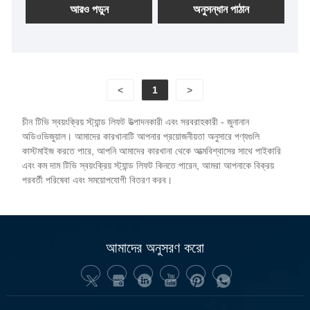
আরও পড়ুন
অনুসন্ধান পাঠান
<
1
>
চীন টিভি স্বয়ংক্রিয় স্ট্যান্ড লিফট উত্পাদনকারী এবং সরবরাহকারী - জুনানান
অডিওভিজুয়াল। আমাদের কারখানাটি আপনার প্রয়োজনীয়তা অনুসারে পণ্যগুলি
কাস্টমাইজ করতে পারে, আপনি আমাদের কারখানা থেকে আত্মবিশ্বাসের সাথে পাইকারি
এবং কম দাম টিভি স্বয়ংক্রিয় স্ট্যান্ড লিফট কিনতে পারেন, আমরা আপনাকে বিক্রয়
পরবর্তী পরিষেবা এবং সময়োপযোগী বিতরণ করব।
আমাদের অনুসরণ করো