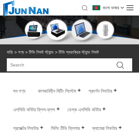
বাংলা ভাষার
বাড়ি
>
পণ্য
>
টিভি লিফট স্ট্যান্ড
> টিভি স্বয়ংক্রিয় স্ট্যান্ড লিফট
সব পণ্য
কাগজবিহীন মিটিং সিস্টেম
প্রদর্শন লিফটার
এলসিডি মনিটর ফ্লিপ-ফ্লপ
ডেস্ক এলসিডি মনিটর
প্রজেক্টর লিফটার
সিলিং টিভি ফ্লিপার
ক্যামেরা লিফটার