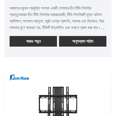
আমাদের জুনান প্রযুক্তি সংস্থা একটি পেশাদার চীন টিভি লিফটার
প্রস্তুতকারক চীন টিভি লিফটার সরবরাহকারী, টিভি লিফটারটি মূলত অফিস
প্রশিক্ষণ, সম্মেলন বক্তৃতা, ফ্রন্ট ডেস্ক প্রদর্শন, অবসর এবং বিনোদন, উচ্চ
দক্ষতার যুগে ব্যবহৃত হয়, টিভিটি উত্থাপিত এবং অবাধে হ্রাস করা যায়।
বৈদ্যুতিন টিভি লিফট স্ট্যান্ডের আরও ভাল স্থিতিশীলতা এবং পরিবেশগত
অভিযোজনযোগ্যতা রয়েছে, দীর্ঘ সময়ের বুট কাজ সমর্থন করে, কঠোর কাজের
আরও পড়ুন
অনুসন্ধান পাঠান
পরিবেশে একটি স্থিতিশীল এবং অবিচ্ছিন্ন অপারেশন নিশ্চিত করতে পারে।