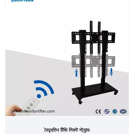
বৈদ্যুতিন টিভি লিফট স্ট্যান্ড