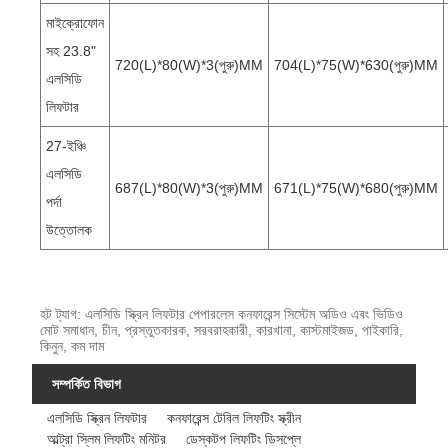
মাইক্রোফোন
সহ 23.8"
720(L)*80(W)*3(পুরু)MM
704(L)*75(W)*630(পুরু)MM
এলসিডি
লিফটার
27-ইঞ্চি
এলসিডি
687(L)*80(W)*3(পুরু)MM
671(L)*75(W)*680(পুরু)MM
পর্দা
উত্তোলক
হট ট্যাগ: এলসিডি স্ক্রিন লিফটার পেপারলেস কনফারেন্স সিস্টেম অডিও এবং ভিডিও
মোট সমাধান, চীন, প্রস্তুতকারক, সরবরাহকারী, কারখানা, কাস্টমাইজড, পাইকারি,
কিনুন, কম দাম
সম্পর্কিত বিভাগ
এলসিডি স্ক্রিন লিফটার
কনফারেন্স টেবিল লিফটিং স্ক্রীন
আল্ট্রা স্লিম লিফটিং মনিটর
ডেস্কটপ লিফটিং ডিসপ্লে