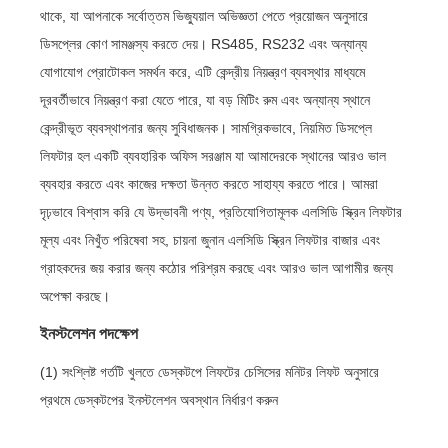
থাকে, যা আপনাকে সর্বোত্তম ভিজ্যুয়াল অভিজ্ঞতা পেতে প্রয়োজন অনুসারে
ডিসপ্লের কোণ সামঞ্জস্য করতে দেয়। RS485, RS232 এবং অন্যান্য
যোগাযোগ প্রোটোকল সমর্থন করে, এটি কেন্দ্রীয় নিয়ন্ত্রণ ব্যবস্থার মাধ্যমে
দূরবর্তীভাবে নিয়ন্ত্রণ করা যেতে পারে, যা বড় মিটিং রুম এবং অন্যান্য স্থানে
কেন্দ্রীভূত ব্যবস্থাপনার জন্য সুবিধাজনক। সামগ্রিকভাবে, নিয়মিত ডিসপ্লে
লিফটার হল একটি ব্যবহারিক অফিস সরঞ্জাম যা আমাদেরকে স্থানের আরও ভাল
ব্যবহার করতে এবং কাজের দক্ষতা উন্নত করতে সাহায্য করতে পারে। আমরা
দৃঢ়ভাবে বিশ্বাস করি যে উদ্ভাবনী পণ্য, প্রতিযোগিতামূলক এলসিডি স্ক্রিন লিফটার
মূল্য এবং নিখুঁত পরিষেবা সহ, চায়না জুনান এলসিডি স্ক্রিন লিফটার বাজার এবং
গ্রাহকদের জয় করার জন্য কঠোর পরিশ্রম করছে এবং আরও ভাল আগামীর জন্য
অপেক্ষা করছে।
ইনস্টলেশন পদক্ষেপ
(1) সংশ্লিষ্ট গর্তটি খুলতে ডেস্কটপে লিফটের চেসিসের মনিটর লিফট অনুসারে
প্রথমে ডেস্কটপের ইনস্টলেশন অবস্থান নির্ধারণ করুন