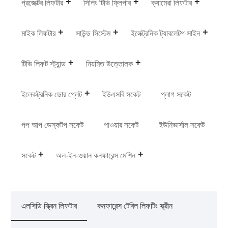
প্রজেক্টর লিফটার
সিলিং টিভি ফ্লিপার
ক্যামেরা লিফটার
মাইক লিফটার
সাউন্ড সিস্টেম
ইলেক্ট্রনিক ট্যাবলেটপ সাইন
টিভি লিফট স্ট্যান্ড
নিয়মিত উত্তোলক
ইলেকট্রনিক ডোর প্লেট
ইউএসবি সকেট
প্লাগ সকেট
পপ আপ ডেস্কটপ সকেট
পাওয়ার সকেট
ইউনিভার্সাল সকেট
সকেট
অল-ইন-ওয়ান কনফারেন্স মেশিন
এলসিডি স্ক্রিন লিফটার
কনফারেন্স টেবিল লিফটিং স্ক্রীন