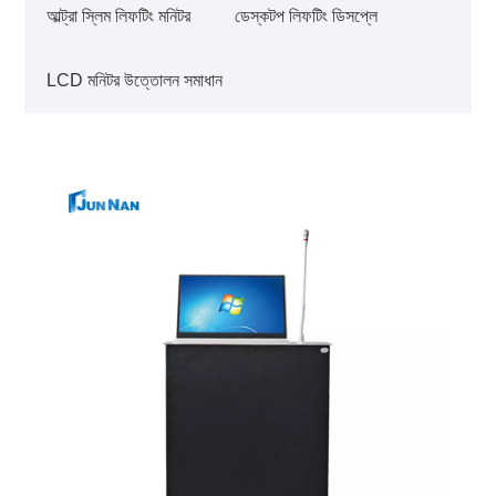
আল্ট্রা স্লিম লিফটিং মনিটর
ডেস্কটপ লিফটিং ডিসপ্লে
LCD মনিটর উত্তোলন সমাধান