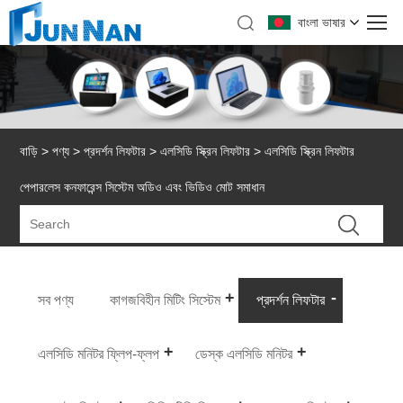
বাংলা ভাষার
বাড়ি
>
পণ্য
>
প্রদর্শন লিফটার
>
এলসিডি স্ক্রিন লিফটার
> এলসিডি স্ক্রিন লিফটার
পেপারলেস কনফারেন্স সিস্টেম অডিও এবং ভিডিও মোট সমাধান
সব পণ্য
কাগজবিহীন মিটিং সিস্টেম
প্রদর্শন লিফটার
এলসিডি মনিটর ফ্লিপ-ফ্লপ
ডেস্ক এলসিডি মনিটর