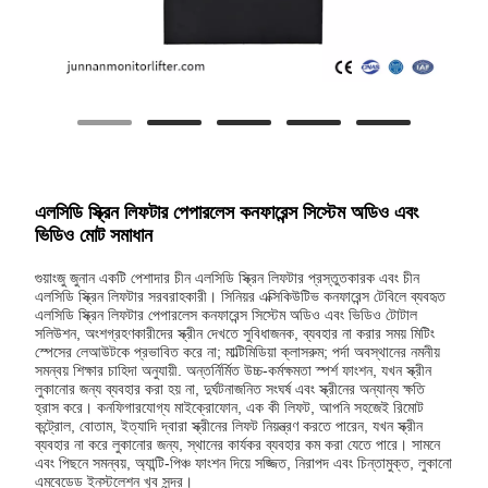
এলসিডি স্ক্রিন লিফটার পেপারলেস কনফারেন্স সিস্টেম অডিও এবং
ভিডিও মোট সমাধান
গুয়াংজু জুনান একটি পেশাদার চীন এলসিডি স্ক্রিন লিফটার প্রস্তুতকারক এবং চীন
এলসিডি স্ক্রিন লিফটার সরবরাহকারী। সিনিয়র এক্সিকিউটিভ কনফারেন্স টেবিলে ব্যবহৃত
এলসিডি স্ক্রিন লিফটার পেপারলেস কনফারেন্স সিস্টেম অডিও এবং ভিডিও টোটাল
সলিউশন, অংশগ্রহণকারীদের স্ক্রীন দেখতে সুবিধাজনক, ব্যবহার না করার সময় মিটিং
স্পেসের লেআউটকে প্রভাবিত করে না; মাল্টিমিডিয়া ক্লাসরুম; পর্দা অবস্থানের নমনীয়
সমন্বয় শিক্ষার চাহিদা অনুযায়ী. অন্তর্নির্মিত উচ্চ-কর্মক্ষমতা স্পর্শ ফাংশন, যখন স্ক্রীন
লুকানোর জন্য ব্যবহার করা হয় না, দুর্ঘটনাজনিত সংঘর্ষ এবং স্ক্রীনের অন্যান্য ক্ষতি
হ্রাস করে। কনফিগারযোগ্য মাইক্রোফোন, এক কী লিফট, আপনি সহজেই রিমোট
কন্ট্রোল, বোতাম, ইত্যাদি দ্বারা স্ক্রীনের লিফট নিয়ন্ত্রণ করতে পারেন, যখন স্ক্রীন
ব্যবহার না করে লুকানোর জন্য, স্থানের কার্যকর ব্যবহার কম করা যেতে পারে। সামনে
এবং পিছনে সমন্বয়, অ্যান্টি-পিঞ্চ ফাংশন দিয়ে সজ্জিত, নিরাপদ এবং চিন্তামুক্ত, লুকানো
এমবেডেড ইনস্টলেশন খুব সুন্দর।