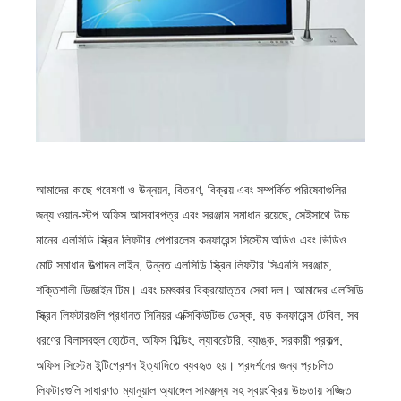
আমাদের কাছে গবেষণা ও উন্নয়ন, বিতরণ, বিক্রয় এবং সম্পর্কিত পরিষেবাগুলির
জন্য ওয়ান-স্টপ অফিস আসবাবপত্র এবং সরঞ্জাম সমাধান রয়েছে, সেইসাথে উচ্চ
মানের এলসিডি স্ক্রিন লিফটার পেপারলেস কনফারেন্স সিস্টেম অডিও এবং ভিডিও
মোট সমাধান উত্পাদন লাইন, উন্নত এলসিডি স্ক্রিন লিফটার সিএনসি সরঞ্জাম,
শক্তিশালী ডিজাইন টিম। এবং চমৎকার বিক্রয়োত্তর সেবা দল। আমাদের এলসিডি
স্ক্রিন লিফটারগুলি প্রধানত সিনিয়র এক্সিকিউটিভ ডেস্ক, বড় কনফারেন্স টেবিল, সব
ধরণের বিলাসবহুল হোটেল, অফিস বিল্ডিং, ল্যাবরেটরি, ব্যাঙ্ক, সরকারী প্রকল্প,
অফিস সিস্টেম ইন্টিগ্রেশন ইত্যাদিতে ব্যবহৃত হয়। প্রদর্শনের জন্য প্রচলিত
লিফটারগুলি সাধারণত ম্যানুয়াল অ্যাঙ্গেল সামঞ্জস্য সহ স্বয়ংক্রিয় উচ্চতায় সজ্জিত