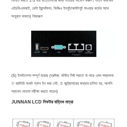
নিশ্চিত করতে 1-3 বার উত্তোলনের জন্য পাওয়ার সংযোগ করুন। লাইন অন/অফ
এইচডিএমআই, ডেটা ট্রান্সমিশন, ভিজিএ ইনপুট/আউটপুট পাওয়ার কর্ডের সাথে
সংযুক্ত থাকবে) নিম্নরূপ
(5) ইনস্টলেশন সম্পূর্ণ হয়েছে (দ্রষ্টব্য: মনিটর লিফ্ট সরাতে না পারে এমন সম্ভাবনা:
① ব্যাটারি সকেট প্লাগ ইন করা নেই; ② কন্ট্রোলারের মাধ্যমে চালিত হয়, আপনি
প্যানেল বোতাম পরীক্ষা করতে পারেন)
JUNNAN LCD লিফটার বাহ্যিক মাত্রা