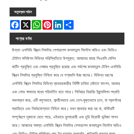
অনুসন্ধান পাঠান
Facebook
X
WhatsApp
Pinterest
LinkedIn
Share
পণ্যের বর্ণনা
উন্নত এলসিডি স্ক্রিন লিফটার পেপারলেস কনফারেন্স সিস্টেম অডিও এবং ভিডিও
টোটাল সলিউশন বিভিন্ন পরিস্থিতিতে উপযুক্ত, আমাদের কাছে সিএনসি মেশিন
কাটিং প্রযুক্তি এবং লেজার প্রযুক্তি রয়েছে এবং সর্বশেষ কনফারেন্স টেবিল এলসিডি
স্ক্রিন লিফটার প্রযুক্তি নিশ্চিত করে যে পণ্যগুলি উচ্চ মানের। বিভিন্ন ধরণের
এলসিডি স্ক্রিন লিফটার বিভিন্ন ব্যবহারকারীর নির্দিষ্ট চাহিদা মেটাতে ফাংশন, আকার
এবং লোড ক্ষমতার মধ্যে পরিবর্তিত হতে পারে। লিনিয়ার বিয়ারিং ট্রান্সমিশন পদ্ধতি
অবলম্বন করে, এটি মসৃণভাবে, শব্দহীনভাবে এবং তেল-মুক্তভাবে চলে, যা প্রদর্শনের
স্থায়িত্ব এবং নির্ভরযোগ্যতা নিশ্চিত করে। যখন ব্যবহার করা হয় না, মনিটরটি
সম্পূর্ণরূপে লুকানো যেতে পারে, এইভাবে ধুলোরোধী এবং চুরি বিরোধী ভূমিকা পালন
করে। আমাদের সমস্ত এলসিডি স্ক্রিন লিফটার পেপারলেস কনফারেন্স সিস্টেম অডিও
এবং ভিডিও টোটাল সলিউশন মেড ইন চায়নার অন্তর্গত, পাইকারি ক্রয়ের জন্য