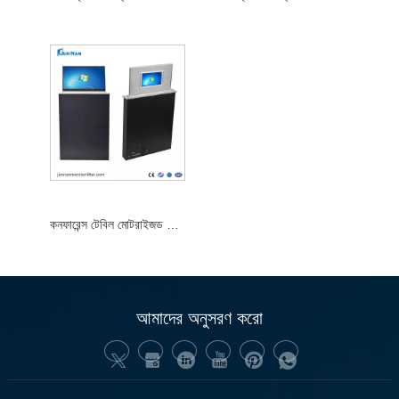
কনফারেন্স টেবিল মোটরাইজড টাচ স্ক্রীন এলসিডি মনিটর লিফ্ট ব্যাক স্ক্রীন এলসিডি মনিটরের সাথে
আমাদের অনুসরণ করো