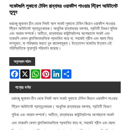
সকেটগুলি লুকানো টেবিল রান্নাঘর ওয়ার্কটপ পাওয়ার স্ট্রিপ আউটলেট
তুলুন
গুয়াংজু জুনানান চীন থেকে লিফট আপ সকেট লুকানো টেবিল কিচেন ওয়ার্কটপ পাওয়ার
স্ট্রিপ আউটলেট প্রস্তুতকারক। আধুনিক রান্নাঘরের নকশায়, প্রতিটি বিবরণ সুবিধা
এবং আরাম সম্পর্কে। অতীতে, রান্নাঘরের কাউন্টারটপের অগোছালো সকেট এবং
তারগুলি কেবল নান্দনিকতাগুলিকে প্রভাবিত করে না, সহজেই গ্রীস এবং ময়লা দিয়ে
দাগযুক্ত, যা পরিষ্কার করতে খুব ঝামেলাযুক্ত। উত্তোলন সকেটের উত্থান এই
পরিস্থিতিকে পুরোপুরি পরিবর্তন করেছে।
অনুসন্ধান পাঠান
Facebook
X
WhatsApp
Pinterest
LinkedIn
Share
পণ্যের বর্ণনা
গুয়াংজু জুনানান চীন থেকে লিফট আপ সকেট লুকানো টেবিল কিচেন ওয়ার্কটপ পাওয়ার
স্ট্রিপ আউটলেট প্রস্তুতকারক। আধুনিক রান্নাঘরের নকশায়, প্রতিটি বিবরণ
সুবিধা এবং আরাম সম্পর্কে। অতীতে, রান্নাঘরের কাউন্টারটপের অগোছালো সকেট
এবং তারগুলি কেবল নান্দনিকতাগুলিকে প্রভাবিত করে না, সহজেই গ্রীস এবং ময়লা