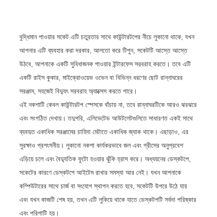
বুদ্ধিমান পাওয়ার সকেট এটি চতুরতার সাথে কাউন্টারটপের নীচে লুকানো থাকে, যখন
আপনার এটি ব্যবহার করা দরকার, আলতো করে টিপুন, সকেটটি আস্তে আস্তে
উঠবে, আপনাকে একটি সুবিধাজনক পাওয়ার ইন্টারফেস সরবরাহ করতে। তবে এটি
একটি রাইস কুকার, মাইক্রোওয়েভ ওভেন বা বিভিন্ন ধরণের ছোট রান্নাঘরের
সরঞ্জাম, সহজেই বিদ্যুৎ সরবরাহ অ্যাক্সেস করতে পারে।
এই নকশাটি কেবল কাউন্টারটপ স্পেসকে বাঁচায় না, তবে রান্নাঘরটিকে আরও ঝরঝরে
এবং সংগঠিত দেখায়। তদুপরি, এলিভেটেড আউটলেটগুলিতে সাধারণত একই সাথে
ব্যবহৃত একাধিক সরঞ্জামের চাহিদা মেটাতে একাধিক জ্যাক থাকে। এছাড়াও, এর
সুরক্ষাও প্রশংসনীয়। লুকানো নকশা কার্যকরভাবে জল এবং গ্রীসের অনুপ্রবেশ
এড়িয়ে চলে এবং বৈদ্যুতিক ফুটো হওয়ার ঝুঁকি হ্রাস করে। অধ্যয়নের ডেস্কটপে,
সকেটের কারণে ডেস্কটপে আইটেম রাখার সমস্যা আর নেই। যখন আপনাকে
কম্পিউটারের সাথে চার্জ বা সংযোগ স্থাপন করতে হবে, সকেটটি উপরে উঠে যায়
এবং যখন কাজটি শেষ হয়, তখন এটি লুকিয়ে থাকে যাতে ডেস্কটপটি সর্বদা পরিষ্কার
এবং পরিপাটি হয়।