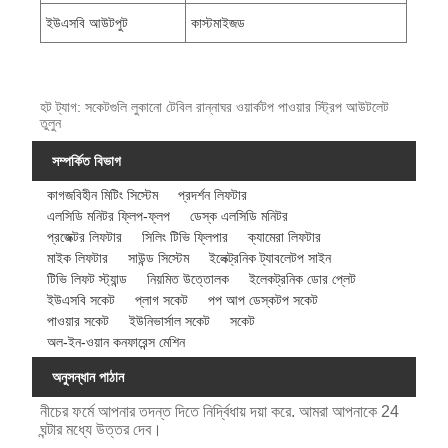
ইউএসবি আউটপুট
কাস্টমাইজড
হট ট্যাগ: সকেটগুলি লুকানো টেবিল রান্নাঘর ওয়ার্কটপ পাওয়ার স্ট্রিপ আউটলেট
তুলুন
সম্পর্কিত বিভাগ
কাগজবিহীন মিটিং সিস্টেম
প্রদর্শন লিফটার
এলসিডি মনিটর ফ্লিপ-ফ্লপ
ডেস্ক এলসিডি মনিটর
প্রজেক্টর লিফটার
সিলিং টিভি ফ্লিপার
ক্যামেরা লিফটার
মাইক লিফটার
সাউন্ড সিস্টেম
ইলেক্ট্রনিক ট্যাবলেটপ সাইন
টিভি লিফট স্ট্যান্ড
নিয়মিত উত্তোলক
ইলেকট্রনিক ডোর প্লেট
ইউএসবি সকেট
প্লাগ সকেট
পপ আপ ডেস্কটপ সকেট
পাওয়ার সকেট
ইউনিভার্সাল সকেট
সকেট
অল-ইন-ওয়ান কনফারেন্স মেশিন
অনুসন্ধান পাঠান
নীচের ফর্মে আপনার তদন্ত দিতে নির্দ্বিধায় দয়া করে. আমরা আপনাকে 24
ঘন্টার মধ্যে উত্তর দেব।