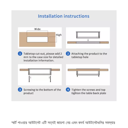
স্মার্ট পাওয়ার আউটলেট এটি সত্যই জায়গা নেয় এমন কদর্য আউটলেটগুলির সমস্যার