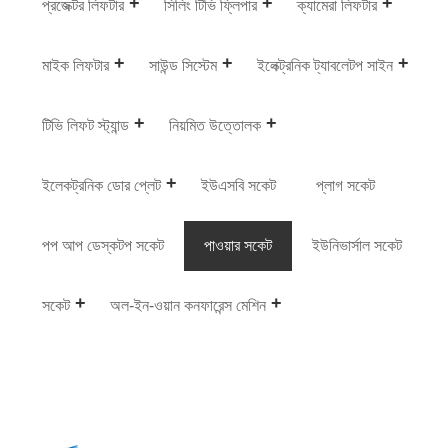
প্রজেক্টর লিফটার
সিলিং টিভি ফ্লিপার
ক্যামেরা লিফটার
মাইক লিফটার
সাউন্ড সিস্টেম
ইলেক্ট্রনিক ট্যাবলেটপ সাইন
টিভি লিফট স্ট্যান্ড
নিয়মিত উত্তোলক
ইলেকট্রনিক ডোর প্লেট
ইউএসবি সকেট
প্লাগ সকেট
পপ আপ ডেস্কটপ সকেট
পাওয়ার সকেট
ইউনিভার্সাল সকেট
সকেট
অল-ইন-ওয়ান কনফারেন্স মেশিন