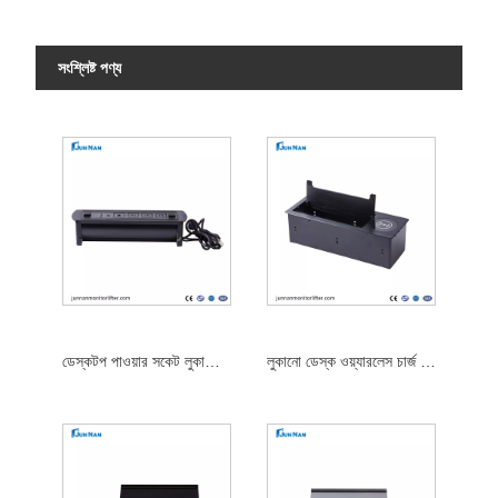
সংশ্লিষ্ট পণ্য
ডেস্কটপ পাওয়ার সকেট লুকানো মাল্টিফংশন অফিস টেবিল ইউরোপীয় প্লাগ আউটলেট
লুকানো ডেস্ক ওয়্যারলেস চার্জ স্মার্ট অফিসের আসবাব ট্যাবলেটপ পাওয়ার সকেট