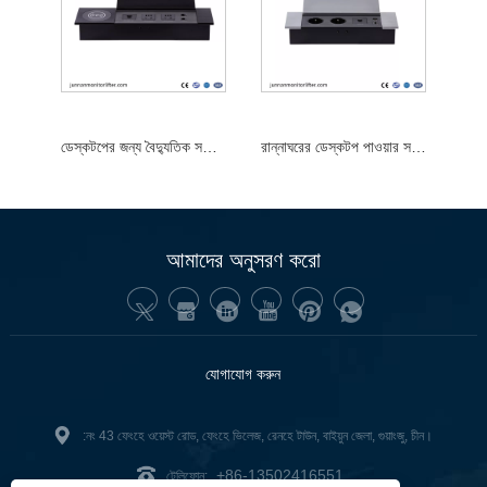
ডেস্কটপের জন্য বৈদ্যুতিক সকেট এবং স্মার্ট প্লাগ এক্সটেনশন অ্যাডাপ্টার
রান্নাঘরের ডেস্কটপ পাওয়ার সকেটের জন্য ওয়্যারলেস চার্জিং পপ আপ ডেস্ক টপ সকেট
আমাদের অনুসরণ করো
যোগাযোগ করুন
:নং 43 ফেংহে ওয়েস্ট রোড, ফেংহে ভিলেজ, রেনহে টাউন, বাইয়ুন জেলা, গুয়াংজু, চীন।
+86-13502416551
টেলিফোন: