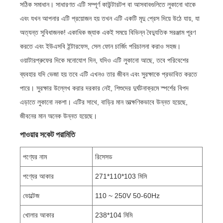
সঠিক সমাধান। সাধারণত এটি সম্পূর্ণ কাউন্টারটপ বা আসবাবগুলিতে লুকানো থাকে
এবং যখন আপনার এটি প্রয়োজন হয় তখন এটি একটি মৃদু প্রেস দিয়ে উঠে যায়, যা
অত্যন্ত সুবিধাজনক! একাধিক জ্যাক একই সময়ে বিভিন্ন বৈদ্যুতিক সরঞ্জাম পূরণ
করতে এবং ইউএসবি ইন্টারফেস, সেল ফোন চার্জিং পরিচালনা করাও সহজ।
ওয়াটারপ্রুফের দিকে মনোযোগ দিন, যদিও এটি লুকানো আছে, তবে পরিবেশের
ব্যবহার যদি ভেজা হয় তবে এটি এখনও তার জীবন এবং সুরক্ষাকে প্রভাবিত করতে
পারে। সুরক্ষার উল্লেখ করার দরকার নেই, শিশুদের দুর্ঘটনাক্রমে স্পর্শের বিপদ
এড়াতে লুকানো নকশা। এটির সাথে, বাড়ির মান তাত্ক্ষণিকভাবে উন্নত হয়েছে,
জীবনের মান অনেক উন্নত হয়েছে।
পাওয়ার সকেট পরামিতি
পণ্যের নাম
রিসেসড
পণ্যের আকার
271*110*103 মিমি
ভোল্টেজ
110 ~ 250V 50-60Hz
খোলার আকার
238*104 মিমি