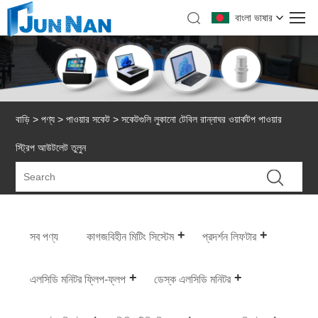
বাংলা ভাষার
বাড়ি
>
পণ্য
>
পাওয়ার সকেট
> সকেটগুলি লুকানো টেবিল রান্নাঘর ওয়ার্কটপ পাওয়ার
স্ট্রিপ আউটলেট তুলুন
সব পণ্য
কাগজবিহীন মিটিং সিস্টেম
প্রদর্শন লিফটার
এলসিডি মনিটর ফ্লিপ-ফ্লপ
ডেস্ক এলসিডি মনিটর