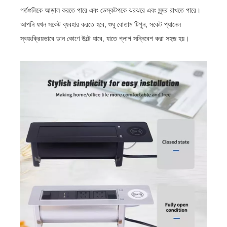
গর্তগুলিকে আড়াল করতে পারে এবং ডেস্কটপকে ঝরঝরে এবং সুন্দর রাখতে পারে।
আপনি যখন সকেট ব্যবহার করতে হবে, শুধু বোতাম টিপুন, সকেট প্যানেল
স্বয়ংক্রিয়ভাবে ডান কোণে উল্টে যাবে, যাতে প্লাগ সন্নিবেশ করা সহজ হয়।