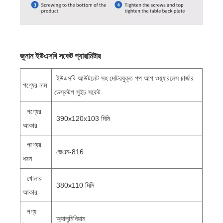
জুনান ইউএসবি সকেট প্যারামিটার
ইউএসবি আউটলেট সহ মোটরযুক্ত পপ আপ ওয়্যারলেস চার্জার
পণ্যের নাম
ডেস্কটপ সুইচ সকেট
পণ্যের
390x120x103 মিমি
আকার
পণ্যের
জেএন-816
ধরন
খোলার
380x110 মিমি
আকার
পণ্য
অ্যালুমিনিয়াম