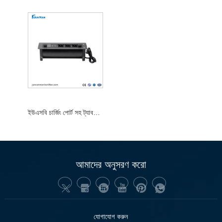
ইউএসবি চার্জিং পোর্ট সহ ট্যাবলেটপ পপ আপ ইউনিভার্সাল সকেট
আমাদের অনুসরণ করো
যোগাযোগ করুন