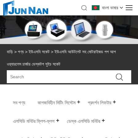
বাংলা ভাষার
বাড়ি
>
পণ্য
>
ইউএসবি সকেট
> ইউএসবি আউটলেট সহ মোটরাইজড পপ আপ
ওয়্যারলেস চার্জার ডেস্কটপ সুইচ সকেট
সব পণ্য
কাগজবিহীন মিটিং সিস্টেম
প্রদর্শন লিফটার
এলসিডি মনিটর ফ্লিপ-ফ্লপ
ডেস্ক এলসিডি মনিটর