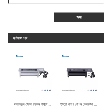
জমা
সংশ্লিষ্ট পণ্য
কনফারেন্স টেবিল হিডেন মাউন্টেড প্রেস পপ আপ পাওয়ার সকেট আউটলেট ইউএসবি চার্জিং সকেট
ইউরো প্লাগ গোপন ডেস্কটপ সকেট USB দ্রুত চার্জিং সকেট