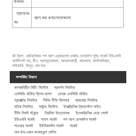
উপাদান
প্যানেলের
ব্রাশ করা রূপা/সোনা/কালো
রঙ
হট ট্যাগ: মোটরাইজড পপ আপ ওয়্যারলেস চার্জার ডেস্কটপ সুইচ সকেট ইউএসবি
আউটলেট সহ, চীন, প্রস্তুতকারক, সরবরাহকারী, কারখানা, কাস্টমাইজড,
পাইকারি, কিনুন, কম দাম
সম্পর্কিত বিভাগ
কাগজবিহীন মিটিং সিস্টেম
প্রদর্শন লিফটার
এলসিডি মনিটর ফ্লিপ-ফ্লপ
ডেস্ক এলসিডি মনিটর
প্রজেক্টর লিফটার
সিলিং টিভি ফ্লিপার
ক্যামেরা লিফটার
মাইক লিফটার
সাউন্ড সিস্টেম
ইলেক্ট্রনিক ট্যাবলেটপ সাইন
টিভি লিফট স্ট্যান্ড
নিয়মিত উত্তোলক
ইলেকট্রনিক ডোর প্লেট
ইউএসবি সকেট
প্লাগ সকেট
পপ আপ ডেস্কটপ সকেট
পাওয়ার সকেট
ইউনিভার্সাল সকেট
সকেট
অল-ইন-ওয়ান কনফারেন্স মেশিন