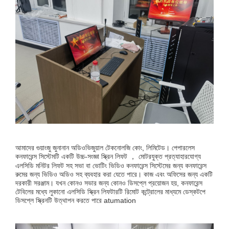
আমাদের গুয়াংজু জুনানান অডিওভিজুয়াল টেকনোলজি কোং, লিমিটেড। পেপারলেস
কনফারেন্স সিস্টেমটি একটি উচ্চ-সংজ্ঞা স্ক্রিন লিফট ， মোটরযুক্ত প্রত্যাহারযোগ্য
এলসিডি মনিটর লিফট সহ সভা বা ভোটিং ভিডিও কনফারেন্স সিস্টেমের জন্য কনফারেন্স
রুমের জন্য ভিডিও অডিও সহ ব্যবহার করা যেতে পারে। কাজ এবং অফিসের জন্য একটি
দরকারী সরঞ্জাম। যখন কোনও সভার জন্য কোনও ডিসপ্লে প্রয়োজন হয়, কনফারেন্স
টেবিলের মধ্যে লুকানো এলসিডি স্ক্রিন লিফটারটি রিমোট কন্ট্রোলের মাধ্যমে ডেস্কটপে
ডিসপ্লে স্ক্রিনটি উত্থাপন করতে পারে atumation