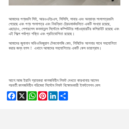
আমাদের পণ্যগুলি সিই, আরওএইচএস, সিসিসি, সাবার এবং অন্যান্য শংসাপত্রগুলি
পেয়েছে এবং পণ্য শংসাপত্র এবং নিবন্ধিত ট্রেডমার্কগুলিতে একটি সংখ্যা রয়েছে,
এছাড়াও, পেপারলেস কনফারেন্স সিস্টেমে কম্পিউটার সফ্টওয়্যারটির কপিরাইট রয়েছে এবং
এই শিল্পে পর্যাপ্ত শক্তি এবং প্রতিযোগিতা রয়েছে।
আমাদের জুনানান অডিওভিজুয়াল টেকনোলজি কোং, লিমিটেড আপনার সাথে সহযোগিতা
করার জন্য হপস！ এখানে আমাদের সহযোগিতার একটি কেস ডায়াগ্রাম।
আগে:
আজ ইরানি গ্রাহকরা কাগজবিহীন লিফট দেখতে কারখানায় আসেন
পরবর্তী:
কাগজবিহীন পরিষেবা সিস্টেম লিফট বিক্ষোভকারী ইনস্টলেশন কেস
Facebook
X
WhatsApp
Pinterest
LinkedIn
Share