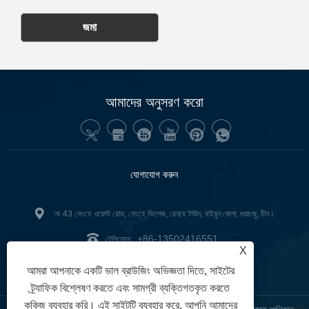
জমা
আমাদের অনুসরণ করো
যোগাযোগ করুন
:নং 43 ফেংহে ওয়েস্ট রোড, ফেংহে ভিলেজ, রেনহে টাউন, বাইয়ুন জেলা, গুয়াংজু, চীন।
+86-13502416551
টেলিফোন:
X
junnan02@gzgoge.com
:
আমরা আপনাকে একটি ভাল ব্রাউজিং অভিজ্ঞতা দিতে, সাইটের
ট্র্যাফিক বিশ্লেষণ করতে এবং সামগ্রী ব্যক্তিগতকৃত করতে
কুকিজ ব্যবহার করি। এই সাইটটি ব্যবহার করে, আপনি আমাদের