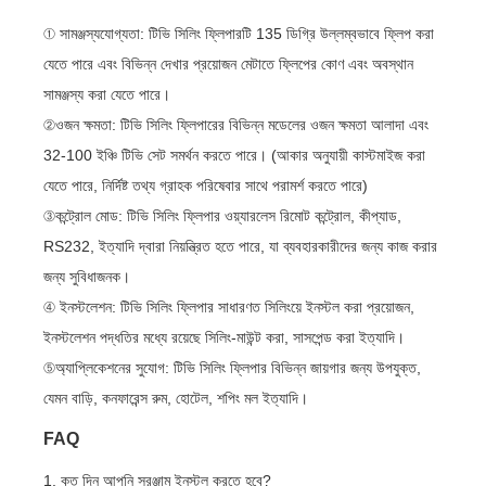
① সামঞ্জস্যযোগ্যতা: টিভি সিলিং ফ্লিপারটি 135 ডিগ্রি উল্লম্বভাবে ফ্লিপ করা
যেতে পারে এবং বিভিন্ন দেখার প্রয়োজন মেটাতে ফ্লিপের কোণ এবং অবস্থান
সামঞ্জস্য করা যেতে পারে।
②ওজন ক্ষমতা: টিভি সিলিং ফ্লিপারের বিভিন্ন মডেলের ওজন ক্ষমতা আলাদা এবং
32-100 ইঞ্চি টিভি সেট সমর্থন করতে পারে। (আকার অনুযায়ী কাস্টমাইজ করা
যেতে পারে, নির্দিষ্ট তথ্য গ্রাহক পরিষেবার সাথে পরামর্শ করতে পারে)
③কন্ট্রোল মোড: টিভি সিলিং ফ্লিপার ওয়্যারলেস রিমোট কন্ট্রোল, কীপ্যাড,
RS232, ইত্যাদি দ্বারা নিয়ন্ত্রিত হতে পারে, যা ব্যবহারকারীদের জন্য কাজ করার
জন্য সুবিধাজনক।
④ ইনস্টলেশন: টিভি সিলিং ফ্লিপার সাধারণত সিলিংয়ে ইনস্টল করা প্রয়োজন,
ইনস্টলেশন পদ্ধতির মধ্যে রয়েছে সিলিং-মাউন্ট করা, সাসপেন্ড করা ইত্যাদি।
⑤অ্যাপ্লিকেশনের সুযোগ: টিভি সিলিং ফ্লিপার বিভিন্ন জায়গার জন্য উপযুক্ত,
যেমন বাড়ি, কনফারেন্স রুম, হোটেল, শপিং মল ইত্যাদি।
FAQ
1. কত দিন আপনি সরঞ্জাম ইনস্টল করতে হবে?