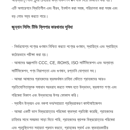
আড়ম্বরপূর্ণ এবং সুন্দর চেহারার জন্য এক-পিস বক্স বডি দিয়ে ডিজাইন করা হয়।
এটি অপারেশনে স্থিতিশীল এবং নীরব, ইনস্টল করা সহজ, পরিচালনা করা সহজ এবং
বড় লোড সহ্য করতে পারে।
জুন্নান সিলিং টিভি ফ্লিপার কারখানার সুবিধা
· নির্ভরযোগ্য পণ্যের গুণমান নিশ্চিত করতে পণ্যের গুণমান, স্থায়িত্ব এবং স্থায়িত্ব
কঠোরভাবে পরীক্ষা করা হয়।
· আমাদের যন্ত্রপাতি CCC, CE, ROHS, ISO সার্টিফিকেশন এবং অন্যান্য
সার্টিফিকেশন, পণ্য নিরাপত্তা এবং গুণমান, রপ্তানি যোগ্যতা সহ।
· আমরা আমাদের গ্রাহকদের ক্রমবর্ধমান চাহিদা মেটাতে গ্রাহকদের আরও
প্রতিযোগিতামূলক সমাধান সরবরাহ করতে সক্ষম হতে উদ্ভাবন, ক্রমাগত পণ্য এবং
পরিষেবা বিকাশ এবং উদ্ভাবনের উপর ফোকাস করি।
· স্বাধীন উন্নয়ন এবং নকশা দল/সহায়তা প্রক্রিয়াকরণ কাস্টমাইজেশন
· আমরা একটি ভাল বিক্রয়োত্তর পরিষেবা ব্যবস্থা প্রতিষ্ঠা করেছি, গ্রাহকদের
চাহিদার সাথে সময়মত সাড়া দিতে পারি, গ্রাহকদের ব্যাপক বিক্রয়োত্তর পরিষেবা
এবং প্রযুক্তিগত সহায়তা প্রদান করতে, গ্রাহকের স্বার্থ এবং ব্যবহারকারীর