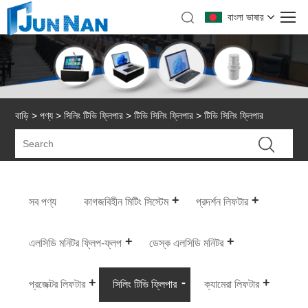
বাংলা ভাষার
বাড়ি
>
পণ্য
>
সিলিং টিভি ফ্লিপার
>
টিভি সিলিং ফ্লিপার
> টিভি সিলিং ফ্লিপার
সব পণ্য
কাগজবিহীন মিটিং সিস্টেম
প্রদর্শন লিফটার
এলসিডি মনিটর ফ্লিপ-ফ্লপ
ডেস্ক এলসিডি মনিটর
প্রজেক্টর লিফটার
সিলিং টিভি ফ্লিপার
ক্যামেরা লিফটার