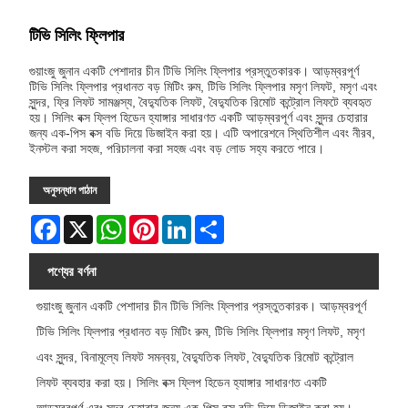
টিভি সিলিং ফ্লিপার
গুয়াংজু জুনান একটি পেশাদার চীন টিভি সিলিং ফ্লিপার প্রস্তুতকারক। আড়ম্বরপূর্ণ
টিভি সিলিং ফ্লিপার প্রধানত বড় মিটিং রুম, টিভি সিলিং ফ্লিপার মসৃণ লিফট, মসৃণ এবং
সুন্দর, ফ্রি লিফট সামঞ্জস্য, বৈদ্যুতিক লিফট, বৈদ্যুতিক রিমোট কন্ট্রোল লিফটে ব্যবহৃত
হয়। সিলিং বক্স ফ্লিপ হিডেন হ্যাঙ্গার সাধারণত একটি আড়ম্বরপূর্ণ এবং সুন্দর চেহারার
জন্য এক-পিস বক্স বডি দিয়ে ডিজাইন করা হয়। এটি অপারেশনে স্থিতিশীল এবং নীরব,
ইনস্টল করা সহজ, পরিচালনা করা সহজ এবং বড় লোড সহ্য করতে পারে।
অনুসন্ধান পাঠান
Facebook
X
WhatsApp
Pinterest
LinkedIn
Share
পণ্যের বর্ণনা
গুয়াংজু জুনান একটি পেশাদার চীন টিভি সিলিং ফ্লিপার প্রস্তুতকারক। আড়ম্বরপূর্ণ
টিভি সিলিং ফ্লিপার প্রধানত বড় মিটিং রুম, টিভি সিলিং ফ্লিপার মসৃণ লিফট, মসৃণ
এবং সুন্দর, বিনামূল্যে লিফট সমন্বয়, বৈদ্যুতিক লিফট, বৈদ্যুতিক রিমোট কন্ট্রোল
লিফট ব্যবহার করা হয়। সিলিং বক্স ফ্লিপ হিডেন হ্যাঙ্গার সাধারণত একটি