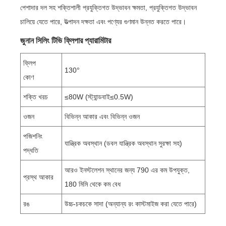
পেশাদার দল সহ শক্তিশালী প্রযুক্তিগত উদ্ভাবন ক্ষমতা, প্রযুক্তিগত উদ্ভাবন
চালিয়ে যেতে পারে, উত্পাদন দক্ষতা এবং পণ্যের গুণমান উন্নত করতে পারে।
জুনান সিলিং টিভি ফ্লিপার প্যারামিটার
ফ্লিপ
130°
কোণ
শক্তি খরচ
≤80W (স্ট্যান্ডবাই≤0.5W)
ওজন
বিভিন্ন আকার এবং বিভিন্ন ওজন
পজিশনিং
যান্ত্রিক অবস্থান (ডবল যান্ত্রিক অবস্থান সুরক্ষা সহ)
পদ্ধতি
আরও ইনস্টলেশন স্থানের জন্য 790 এর কম উপযুক্ত,
প্রস্থ আকার
180 মিমি থেকে কম বেধ
রঙ
উচ্চ-চকচকে সাদা (অন্যান্য রং কাস্টমাইজ করা যেতে পারে)