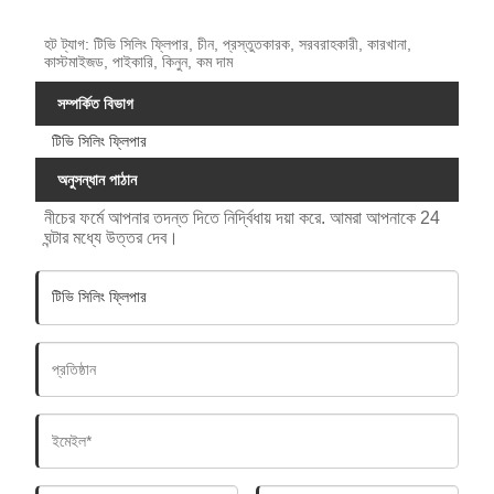
হট ট্যাগ: টিভি সিলিং ফ্লিপার, চীন, প্রস্তুতকারক, সরবরাহকারী, কারখানা,
কাস্টমাইজড, পাইকারি, কিনুন, কম দাম
সম্পর্কিত বিভাগ
টিভি সিলিং ফ্লিপার
অনুসন্ধান পাঠান
নীচের ফর্মে আপনার তদন্ত দিতে নির্দ্বিধায় দয়া করে. আমরা আপনাকে 24
ঘন্টার মধ্যে উত্তর দেব।