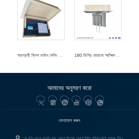
সারগ্রাহী ফ্লিপ ডাউন সেলিং টিভি লিফট 32-70 ইঞ্চি টিভি বৈদ্যুতিক সিলিং ফ্লিপার
180 ডিগ্রি ঘোরানো স্মার্টপক্স ফ্লিপার
আমাদের অনুসরণ করো
যোগাযোগ করুন
:নং 43 ফেংহে ওয়েস্ট রোড, ফেংহে ভিলেজ, রেনহে টাউন, বাইয়ুন জেলা, গুয়াংজু, চীন।