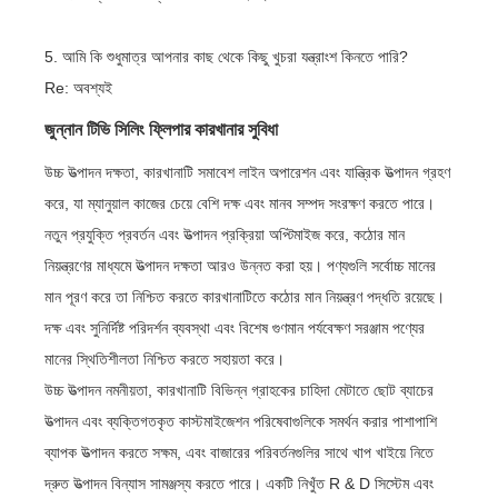
5. আমি কি শুধুমাত্র আপনার কাছ থেকে কিছু খুচরা যন্ত্রাংশ কিনতে পারি?
Re: অবশ্যই
জুন্নান টিভি সিলিং ফ্লিপার কারখানার সুবিধা
উচ্চ উত্পাদন দক্ষতা, কারখানাটি সমাবেশ লাইন অপারেশন এবং যান্ত্রিক উত্পাদন গ্রহণ
করে, যা ম্যানুয়াল কাজের চেয়ে বেশি দক্ষ এবং মানব সম্পদ সংরক্ষণ করতে পারে।
নতুন প্রযুক্তি প্রবর্তন এবং উত্পাদন প্রক্রিয়া অপ্টিমাইজ করে, কঠোর মান
নিয়ন্ত্রণের মাধ্যমে উত্পাদন দক্ষতা আরও উন্নত করা হয়। পণ্যগুলি সর্বোচ্চ মানের
মান পূরণ করে তা নিশ্চিত করতে কারখানাটিতে কঠোর মান নিয়ন্ত্রণ পদ্ধতি রয়েছে।
দক্ষ এবং সুনির্দিষ্ট পরিদর্শন ব্যবস্থা এবং বিশেষ গুণমান পর্যবেক্ষণ সরঞ্জাম পণ্যের
মানের স্থিতিশীলতা নিশ্চিত করতে সহায়তা করে।
উচ্চ উত্পাদন নমনীয়তা, কারখানাটি বিভিন্ন গ্রাহকের চাহিদা মেটাতে ছোট ব্যাচের
উত্পাদন এবং ব্যক্তিগতকৃত কাস্টমাইজেশন পরিষেবাগুলিকে সমর্থন করার পাশাপাশি
ব্যাপক উত্পাদন করতে সক্ষম, এবং বাজারের পরিবর্তনগুলির সাথে খাপ খাইয়ে নিতে
দ্রুত উত্পাদন বিন্যাস সামঞ্জস্য করতে পারে। একটি নিখুঁত R & D সিস্টেম এবং