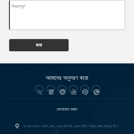
জমা
আমাদের অনুসরণ করো
যোগাযোগ করুন
:নং 43 ফেংহে ওয়েস্ট রোড, ফেংহে ভিলেজ, রেনহে টাউন, বাইয়ুন জেলা, গুয়াংজু, চীন।