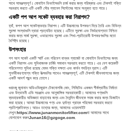
সাথে সামঞ্জস্যপূর্ণ। মোবাইল ডিভাইসগুলি চার্জ করার জন্য পরিষ্কার এবং টেকসই শক্তি
সরবরাহ করতে এটি একটি সৌর প্যানেল সিস্টেমের সাথে সংযুক্ত হতে পারে।
একটি পপ আপ সকেট ব্যবহার করা নিরাপদ?
হ্যাঁ, ক
পপ আপ সকেট
ব্যবহার নিরাপদ। এটি উচ্চমানের উপকরণ দিয়ে তৈরি এবং বিভিন্ন
সুরক্ষা সংস্থাগুলি দ্বারা প্রত্যয়িত হয়েছে। এটিতে সুরক্ষা এবং নির্ভরযোগ্যতা নিশ্চিত
করার জন্য সার্জ সুরক্ষা, ওভারলোড সুরক্ষা এবং শিখা-প্রতিরোধী উপকরণগুলির মতো
বৈশিষ্ট্য রয়েছে।
উপসংহার
পপ আপ সকেট একটি স্মার্ট এবং পরিবেশ বান্ধব গ্যাজেট যা মোবাইল ডিভাইসের জন্য
একটি নিরাপদ এবং সুবিধাজনক চার্জিং সমাধান সরবরাহ করতে পারে। এর বেশ কয়েকটি
পরিবেশগত সুবিধা রয়েছে যেমন শক্তি দক্ষতা এবং কার্বন পদচিহ্ন হ্রাস। এটি
পুনর্নবীকরণযোগ্য শক্তি উত্সগুলির সাথেও সামঞ্জস্যপূর্ণ, এটি টেকসই জীবনযাপনের জন্য
একটি আদর্শ পছন্দ করে তোলে।
গুয়াংজু জুনানান অডিওভিজুয়াল টেকনোলজি কোং, লিমিটেড একজন শীর্ষস্থানীয় নির্মাতা
এবং উদ্ভাবনী এভি সরঞ্জাম এবং আনুষাঙ্গিক সরবরাহকারী। আমাদের পণ্যগুলি
ব্যবহারকারীর অভিজ্ঞতা বাড়ানোর জন্য এবং দৈনন্দিন জীবনকে সহজ করার জন্য ডিজাইন
করা হয়েছে। আমরা উচ্চমানের পণ্য এবং দুর্দান্ত গ্রাহক পরিষেবা সরবরাহ করতে
প্রতিশ্রুতিবদ্ধ। আরও তথ্যের জন্য, আমাদের ওয়েবসাইট
দেখুন:
https://www.junanmonitorlifter.com
বা আমাদের সাথে
যোগাযোগ করুন
Junan16@gzgoge.com
.