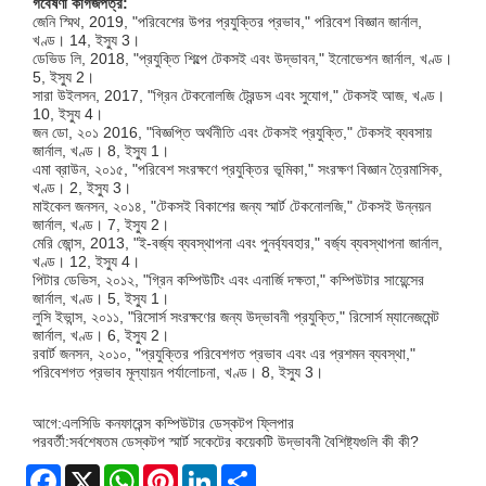
গবেষণা কাগজপত্র:
জেনি স্মিথ, 2019, "পরিবেশের উপর প্রযুক্তির প্রভাব," পরিবেশ বিজ্ঞান জার্নাল,
খণ্ড। 14, ইস্যু 3।
ডেভিড লি, 2018, "প্রযুক্তি শিল্পে টেকসই এবং উদ্ভাবন," ইনোভেশন জার্নাল, খণ্ড।
5, ইস্যু 2।
সারা উইলসন, 2017, "গ্রিন টেকনোলজি ট্রেন্ডস এবং সুযোগ," টেকসই আজ, খণ্ড।
10, ইস্যু 4।
জন ডো, ২০১ 2016, "বিজ্ঞপ্তি অর্থনীতি এবং টেকসই প্রযুক্তি," টেকসই ব্যবসায়
জার্নাল, খণ্ড। 8, ইস্যু 1।
এমা ব্রাউন, ২০১৫, "পরিবেশ সংরক্ষণে প্রযুক্তির ভূমিকা," সংরক্ষণ বিজ্ঞান ত্রৈমাসিক,
খণ্ড। 2, ইস্যু 3।
মাইকেল জনসন, ২০১৪, "টেকসই বিকাশের জন্য স্মার্ট টেকনোলজি," টেকসই উন্নয়ন
জার্নাল, খণ্ড। 7, ইস্যু 2।
মেরি জোন্স, 2013, "ই-বর্জ্য ব্যবস্থাপনা এবং পুনর্ব্যবহার," বর্জ্য ব্যবস্থাপনা জার্নাল,
খণ্ড। 12, ইস্যু 4।
পিটার ডেভিস, ২০১২, "গ্রিন কম্পিউটিং এবং এনার্জি দক্ষতা," কম্পিউটার সায়েন্সের
জার্নাল, খণ্ড। 5, ইস্যু 1।
লুসি ইভান্স, ২০১১, "রিসোর্স সংরক্ষণের জন্য উদ্ভাবনী প্রযুক্তি," রিসোর্স ম্যানেজমেন্ট
জার্নাল, খণ্ড। 6, ইস্যু 2।
রবার্ট জনসন, ২০১০, "প্রযুক্তির পরিবেশগত প্রভাব এবং এর প্রশমন ব্যবস্থা,"
পরিবেশগত প্রভাব মূল্যায়ন পর্যালোচনা, খণ্ড। 8, ইস্যু 3।
আগে:
এলসিডি কনফারেন্স কম্পিউটার ডেস্কটপ ফ্লিপার
পরবর্তী:
সর্বশেষতম ডেস্কটপ স্মার্ট সকেটের কয়েকটি উদ্ভাবনী বৈশিষ্ট্যগুলি কী কী?
Facebook
X
WhatsApp
Pinterest
LinkedIn
Share