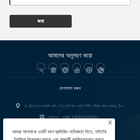
জমা
আমাদের অনুসরণ করো
যোগাযোগ করুন
:নং 43 ফেংহে ওয়েস্ট রোড, ফেংহে ভিলেজ, রেনহে টাউন, বাইয়ুন জেলা, গুয়াংজু, চীন।
+86-13502416551
টেলিফোন:
X
junnan02@gzgoge.com
:
আমরা আপনাকে একটি ভাল ব্রাউজিং অভিজ্ঞতা দিতে, সাইটের
ট্র্যাফিক বিশ্লেষণ করতে এবং সামগ্রী ব্যক্তিগতকৃত করতে