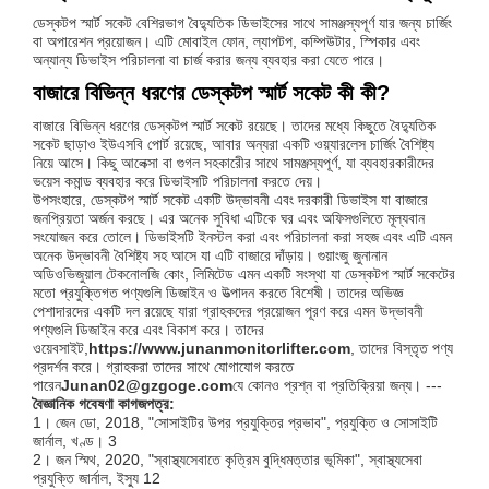
ডেস্কটপ স্মার্ট সকেট বেশিরভাগ বৈদ্যুতিক ডিভাইসের সাথে সামঞ্জস্যপূর্ণ যার জন্য চার্জিং
বা অপারেশন প্রয়োজন। এটি মোবাইল ফোন, ল্যাপটপ, কম্পিউটার, স্পিকার এবং
অন্যান্য ডিভাইস পরিচালনা বা চার্জ করার জন্য ব্যবহার করা যেতে পারে।
বাজারে বিভিন্ন ধরণের ডেস্কটপ স্মার্ট সকেট কী কী?
বাজারে বিভিন্ন ধরণের ডেস্কটপ স্মার্ট সকেট রয়েছে। তাদের মধ্যে কিছুতে বৈদ্যুতিক
সকেট ছাড়াও ইউএসবি পোর্ট রয়েছে, আবার অন্যরা একটি ওয়্যারলেস চার্জিং বৈশিষ্ট্য
নিয়ে আসে। কিছু আলেক্সা বা গুগল সহকারীের সাথে সামঞ্জস্যপূর্ণ, যা ব্যবহারকারীদের
ভয়েস কমান্ড ব্যবহার করে ডিভাইসটি পরিচালনা করতে দেয়।
উপসংহারে, ডেস্কটপ স্মার্ট সকেট একটি উদ্ভাবনী এবং দরকারী ডিভাইস যা বাজারে
জনপ্রিয়তা অর্জন করছে। এর অনেক সুবিধা এটিকে ঘর এবং অফিসগুলিতে মূল্যবান
সংযোজন করে তোলে। ডিভাইসটি ইনস্টল করা এবং পরিচালনা করা সহজ এবং এটি এমন
অনেক উদ্ভাবনী বৈশিষ্ট্য সহ আসে যা এটি বাজারে দাঁড়ায়। গুয়াংজু জুনানান
অডিওভিজুয়াল টেকনোলজি কোং, লিমিটেড এমন একটি সংস্থা যা ডেস্কটপ স্মার্ট সকেটের
মতো প্রযুক্তিগত পণ্যগুলি ডিজাইন ও উত্পাদন করতে বিশেষী। তাদের অভিজ্ঞ
পেশাদারদের একটি দল রয়েছে যারা গ্রাহকদের প্রয়োজন পূরণ করে এমন উদ্ভাবনী
পণ্যগুলি ডিজাইন করে এবং বিকাশ করে। তাদের
ওয়েবসাইট,
https://www.junanmonitorlifter.com
, তাদের বিস্তৃত পণ্য
প্রদর্শন করে। গ্রাহকরা তাদের সাথে যোগাযোগ করতে
পারেন
Junan02@gzgoge.com
যে কোনও প্রশ্ন বা প্রতিক্রিয়া জন্য। ---
বৈজ্ঞানিক গবেষণা কাগজপত্র:
1। জেন ডো, 2018, "সোসাইটির উপর প্রযুক্তির প্রভাব", প্রযুক্তি ও সোসাইটি
জার্নাল, খণ্ড। 3
2। জন স্মিথ, 2020, "স্বাস্থ্যসেবাতে কৃত্রিম বুদ্ধিমত্তার ভূমিকা", স্বাস্থ্যসেবা
প্রযুক্তি জার্নাল, ইস্যু 12