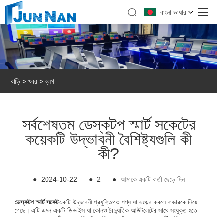
বাংলা ভাষার
বাড়ি
>
খবর
>
ব্লগ
সর্বশেষতম ডেস্কটপ স্মার্ট সকেটের
কয়েকটি উদ্ভাবনী বৈশিষ্ট্যগুলি কী
কী?
●
2024-10-22
●
2
●
আমাকে একটি বার্তা ছেড়ে দিন
ডেস্কটপ স্মার্ট সকেট
একটি উদ্ভাবনী প্রযুক্তিগত পণ্য যা ঝড়ের কবলে বাজারকে নিয়ে
গেছে। এটি এমন একটি ডিভাইস যা কোনও বৈদ্যুতিক আউটলেটের সাথে সংযুক্ত হতে