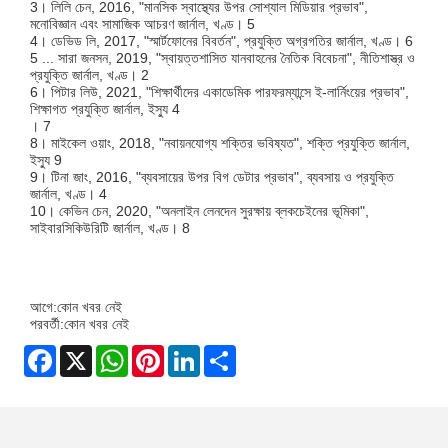
3। লিলি চেন, 2016, "মানসিক স্বাস্থ্যের উপর সোশ্যাল মিডিয়ার প্রভাব",
মনোবিজ্ঞান এবং সামাজিক আচরণ জার্নাল, খণ্ড। 5
4। ডেভিড লি, 2017, "স্মার্টফোনের বিবর্তন", প্রযুক্তি অগ্রগতির জার্নাল, খণ্ড। 6
5 ... সারা জনসন, 2019, "স্বায়ত্তশাসিত যানবাহনের নৈতিক বিবেচনা", নীতিশাস্ত্র ও
প্রযুক্তি জার্নাল, খণ্ড। 2
6। পিটার লিউ, 2021, "শিক্ষার্থীদের একাডেমিক পারফরম্যান্সে ই-লার্নিংয়ের প্রভাব",
শিক্ষাগত প্রযুক্তি জার্নাল, ইস্যু 4
। 7
8। মাইকেল ওয়াং, 2018, "নবায়নযোগ্য শক্তির ভবিষ্যত", শক্তি প্রযুক্তি জার্নাল,
ইস্যু 9
9। টিনা জাং, 2016, "ব্যবসায়ের উপর বিগ ডেটার প্রভাব", ব্যবসায় ও প্রযুক্তি
জার্নাল, খণ্ড। 4
10। কেভিন চেন, 2020, "অনলাইন লেনদেন সুরক্ষায় ব্লকচেইনের ভূমিকা",
সাইবারসিকিউরিটি জার্নাল, খণ্ড। 8
আগে:
কোন খবর নেই
পরবর্তী:
কোন খবর নেই
Facebook
X
WhatsApp
Pinterest
LinkedIn
Share