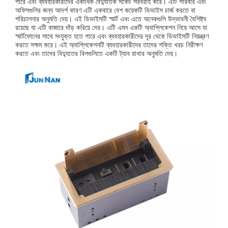
পারে এবং ব্যবহারকারীদের একাধিক বৈদ্যুতিক সকেট সরবরাহ করে। এটি পরিবার এবং
অফিসগুলির জন্য আদর্শ কারণ এটি একবারে বেশ কয়েকটি ডিভাইস চার্জ করতে বা
পরিচালনার অনুমতি দেয়। এই ডিভাইসটি স্মার্ট এবং এতে অনেকগুলি উদ্ভাবনী বৈশিষ্ট্য
রয়েছে যা এটি বাজারে দাঁড় করিয়ে দেয়। এটি এমন একটি অ্যাপ্লিকেশন নিয়ে আসে যা
স্মার্টফোনের সাথে সংযুক্ত হতে পারে এবং ব্যবহারকারীদের দূর থেকে ডিভাইসটি নিয়ন্ত্রণ
করতে সক্ষম করে। এই অ্যাপ্লিকেশনটি ব্যবহারকারীদের তাদের শক্তি খরচ নিরীক্ষণ
করতে এবং তাদের বিদ্যুতের বিলগুলিতে একটি ট্যাব রাখার অনুমতি দেয়।