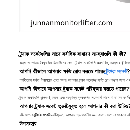
ট্র্যাক সকেটগুলির সাথে সর্বাধিক সাধারণ সমস্যাগুলি কী কী?
অন্য যে কোনও বৈদ্যুতিন ডিভাইসের মতো, ট্র্যাক সকেটগুলি এমন কিছু সমস্যার ঝুঁকিতে 
আপনি কীভাবে আপনার ক্ষতি রোধ করতে পারেন
ট্র্যাক সকেট
প্রতিরোধ সর্বদা নিরাময়ের চেয়ে ভাল! আপনার ট্র্যাক সকেটের ক্ষতি রোধ করার জন্য এ
আপনি কীভাবে আপনার ট্র্যাক সকেট পরিষ্কার করতে পারেন?
ট্র্যাক সকেটগুলি ধূলিকণা, ময়লা এবং অন্যান্য দূষকগুলির সংস্পর্শে আসে যা তাদের ক
আপনার ট্র্যাক সকেট ত্রুটিযুক্ত হলে আপনার কী করা উচিত
যদি আপনার
ট্র্যাক সকেট
ত্রুটিযুক্ত, আপনার প্রয়োজনীয় জ্ঞান এবং দক্ষতা না থাকলে 
উপসংহার