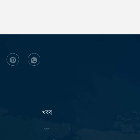
খবর
ব্লগ