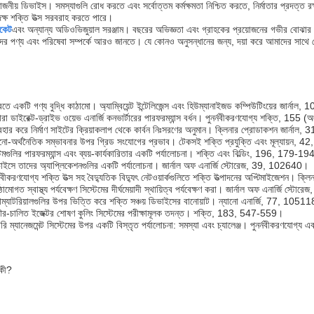
ীয় ডিভাইস। সমস্যাগুলি রোধ করতে এবং সর্বোত্তম কর্মক্ষমতা নিশ্চিত করতে, নির্মাতার প্রদত্ত রক্ষণ
 দক্ষ শক্তি উত্স সরবরাহ করতে পারে।
 সকেট
এবং অন্যান্য অডিওভিজুয়াল সরঞ্জাম। বছরের অভিজ্ঞতা এবং গ্রাহকের প্রয়োজনের গভীর বোঝার স
ের পণ্য এবং পরিষেবা সম্পর্কে আরও জানতে। যে কোনও অনুসন্ধানের জন্য, দয়া করে আমাদের সাথে
ে একটি গণ্য বুদ্ধি কাঠামো। অ্যাম্বিয়েন্ট ইন্টেলিজেন্স এবং হিউম্যানাইজড কম্পিউটিংয়ের জার্
ারা ডাইরেক্ট-ড্রাইভ ওয়েভ এনার্জি কনভার্টারের পারফরম্যান্স বর্ধন। পুনর্নবীকরণযোগ্য শক্তি, 1
বহার করে নির্মাণ সাইটের ক্রিয়াকলাপ থেকে কার্বন নিঃসরণের অনুমান। ক্লিনার প্রোডাকশন জার্ন
েকনো-অর্থনৈতিক সম্ভাবনার উপর গ্রিড সংযোগের প্রভাব। টেকসই শক্তি প্রযুক্তি এবং মূল্যায়ন,
গুলির পারফরম্যান্স এবং ব্যয়-কার্যকারিতার একটি পর্যালোচনা। শক্তি এবং বিল্ডিং, 196, 179-1
াইসে তাদের অ্যাপ্লিকেশনগুলির একটি পর্যালোচনা। জার্নাল অফ এনার্জি স্টোরেজ, 39, 102640।
করণযোগ্য শক্তি উত্স সহ বৈদ্যুতিক বিদ্যুৎ নেটওয়ার্কগুলিতে শক্তি উত্পাদনের অপ্টিমাইজেশন। 
 স্বাস্থ্য পর্যবেক্ষণ সিস্টেমের দীর্ঘমেয়াদী স্থায়িত্ব পর্যবেক্ষণ করা। জার্নাল অফ এনার্জি স্
ম্যাটরিয়ালগুলির উপর ভিত্তি করে শক্তি সঞ্চয় ডিভাইসের বানোয়াট। ন্যানো এনার্জি, 77, 1051
ন্য সৌর-চালিত ইজেক্টর শোষণ কুলিং সিস্টেমের পরীক্ষামূলক তদন্ত। শক্তি, 183, 547-559।
াটারি ম্যানেজমেন্ট সিস্টেমের উপর একটি বিস্তৃত পর্যালোচনা: সমস্যা এবং চ্যালেঞ্জ। পুনর্নবীকরণয
 কী?