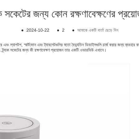
যাক সকেটের জন্য কোন রক্ষণাবেক্ষণের প্রয
●
2024-10-22
●
2
●
আমাকে একটি বার্তা ছেড়ে দিন
রে এবং ল্যাপটপ, স্মার্টফোন এবং ট্যাবলেটগুলির মতো বৈদ্যুতিন ডিভাইসগুলি চার্জ করার জন্য ব্য
ট্র্যাক সকেটের জন্য কী রক্ষণাবেক্ষণ প্রয়োজন তার একটি ওভারভিউ এখানে।